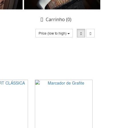
Carrinho
(0)
Price (low to high)