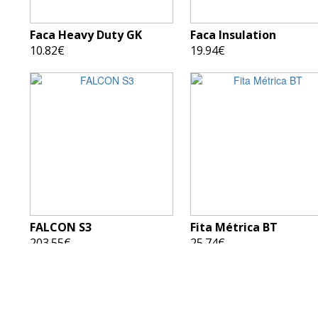
Faca Heavy Duty GK
Faca Insulation
10.82€
19.94€
FALCON S3
Fita Métrica BT
203.55€
25.74€