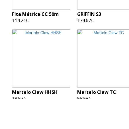
Fita Métrica CC 50m
GRIFFIN S3
114.21€
174.67€
Martelo Claw HHSH
Martelo Claw TC
19.57€
55.58€
«