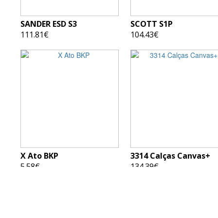
SANDER ESD S3
SCOTT S1P
111.81€
104.43€
X Ato BKP
3314 Calças Canvas+
5.58€
134.39€
«