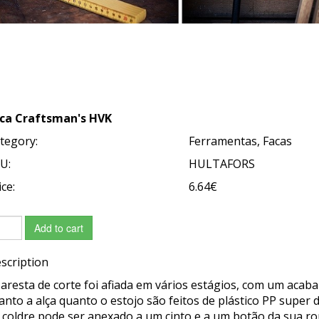
ca Craftsman's HVK
tegory:
Ferramentas, Facas
U:
HULTAFORS
ice:
6.64€
Add to cart
scription
 aresta de corte foi afiada em vários estágios, com um acab
anto a alça quanto o estojo são feitos de plástico PP super d
 coldre pode ser anexado a um cinto e a um botão da sua ro