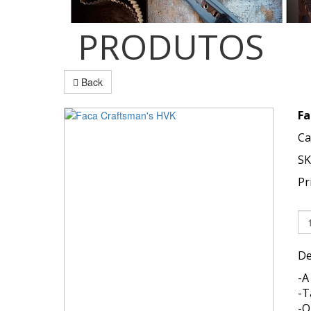
PRODUTOS
Back
Fa
Ca
SK
Pr
De
-A
-T
-O